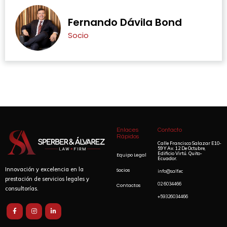
Fernando Dávila Bond
Socio
Enlaces
Contacto
Rápidos
Calle Francisco Salazar E10-
59 Y Av.
12 De Octubre,
Edificio Virtú.
Quito-
Equipo Legal
Ecuador.
Innovación y excelencia en la
Socios
info@salf.ec
prestación de servicios legales y
02 6034466
Contactos
consultorías.
+59326034466