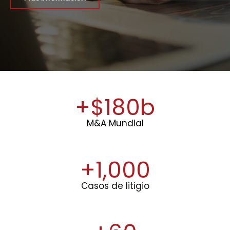
+$
180
b
M&A Mundial
+
1,000
Casos de litigio