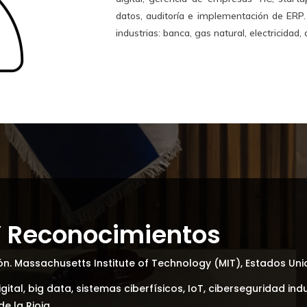
datos, auditoría e implementación de ERP.
industrias: banca, gas natural, electricidad,
 Y Reconocimientos
. Massachusetts Institute of Technology (MIT), Estados Uni
ital, big data, sistemas ciberfísicos, IoT, ciberseguridad indu
e la Rioja.